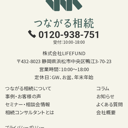
よくある質問
会社概要
0120-938-751
付：10:00-
受付：10:00-18:00
:00
0120-
株式会社LIFEFUND
〒432-8023 静岡県浜松市中央区鴨江3-70-23
938-
営業時間：10:00〜18:00
751
定休日：GW、お盆、年末年始
つながる相続について
コラム
無
事例・お客様の声
お知らせ
料
セミナー・相談会情報
よくある質問
セ
ミ
相続コンサルタントとは
会社概要
ナ
ー
申
プライバシーポリシー